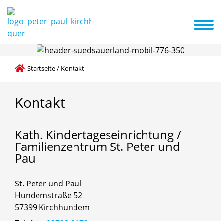
ichtung
Erste Schritte
Familienzentrum
A-Z Liste
Aktuelles
Startseite
/
Kontakt
Kontakt
Kath.
Kindertageseinrichtung
/
Familienzentrum
St.
Peter
und
Paul
St. Peter und Paul
Hundemstraße 52
57399 Kirchhundem